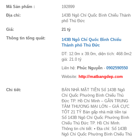
Mã Sản phẩm :
192899
Địa chỉ:
143B Ngô Chí Quốc Bình Chiểu Thành
phố Thủ Đức
Giá:
21 tỷ
Thông tin tổng quát:
143B Ngô Chí Quốc Bình Chiểu
Thành phố Thủ Đức
DT: 12.0m x 39.0m, diện tích: 468.0m2
giá: 21.0 tỷ
Liên hệ:
Phúc Nguyễn
-
0902590550
Website:
http://matbangdep.com
Chi tiết:
BÁN NHÀ MẶT TIỀN Số 143B Ngô
Chí Quốc Phường Bình Chiểu Thủ
Đức TP. Hồ Chí Minh – GẦN TRUNG
TÂM THƯƠNG MẠI LỚN – GIÁ CỰC
TỐT 21 TỶ Bán gấp nhà mặt tiền tại
Số 143B Ngô Chí Quốc Phường Bình
Chiểu Thủ Đức TP. Hồ Chí Minh.
Thông tin chi tiết: • Địa chỉ: Số 143B
Ngô Chí Quốc Phường Bình Chiểu Thủ