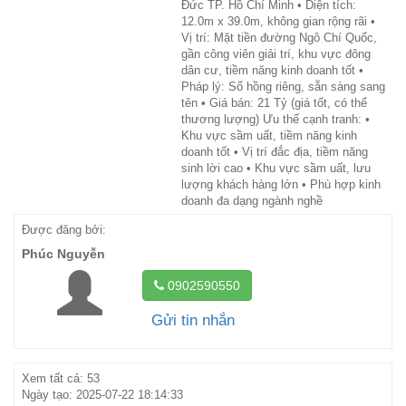
Đức TP. Hồ Chí Minh • Diện tích:
12.0m x 39.0m, không gian rộng rãi •
Vị trí: Mặt tiền đường Ngô Chí Quốc,
gần công viên giải trí, khu vực đông
dân cư, tiềm năng kinh doanh tốt •
Pháp lý: Sổ hồng riêng, sẵn sàng sang
tên • Giá bán: 21 Tỷ (giá tốt, có thể
thương lượng) Ưu thế cạnh tranh: •
Khu vực sầm uất, tiềm năng kinh
doanh tốt • Vị trí đắc địa, tiềm năng
sinh lời cao • Khu vực sầm uất, lưu
lượng khách hàng lớn • Phù hợp kinh
doanh đa dạng ngành nghề
Được đăng bởi:
Phúc Nguyễn
0902590550
Gửi tin nhắn
Xem tất cả: 53
Ngày tạo: 2025-07-22 18:14:33