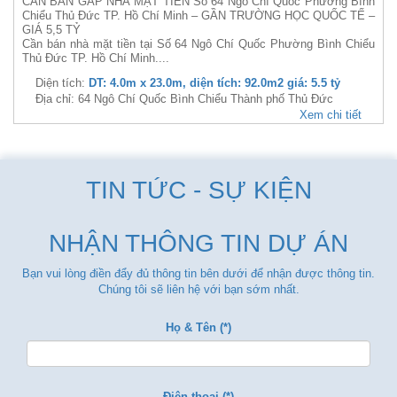
CẦN BÁN GẤP NHÀ MẶT TIỀN Số 64 Ngô Chí Quốc Phường Bình
Chiểu Thủ Đức TP. Hồ Chí Minh – GẦN TRƯỜNG HỌC QUỐC TẾ –
GIÁ 5,5 TỶ
Cần bán nhà mặt tiền tại Số 64 Ngô Chí Quốc Phường Bình Chiểu
Thủ Đức TP. Hồ Chí Minh....
Diện tích:
DT: 4.0m x 23.0m, diện tích: 92.0m2 giá: 5.5 tỷ
Địa chỉ: 64 Ngô Chí Quốc Bình Chiểu Thành phố Thủ Đức
Xem chi tiết
TIN TỨC - SỰ KIỆN
NHẬN THÔNG TIN DỰ ÁN
Bạn vui lòng điền đẩy đủ thông tin bên dưới để nhận được thông tin.
Chúng tôi sẽ liên hệ với bạn sớm nhất.
Họ & Tên (*)
Điện thoại (*)